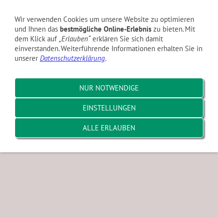
Navigation einblenden
Wir verwenden Cookies um unsere Website zu optimieren
und Ihnen das
bestmögliche Online-Erlebnis
zu bieten. Mit
dem Klick auf
„Erlauben“
erklären Sie sich damit
Mannschaften & Spielbetrieb
einverstanden. Weiterführende Informationen erhalten Sie in
unserer
Datenschutzerklärung
.
Spielgruppenbörse
NUR NOTWENDIGE
Tennis lernen und üben
EINSTELLUNGEN
Training mit Baris
ALLE ERLAUBEN
Jugend