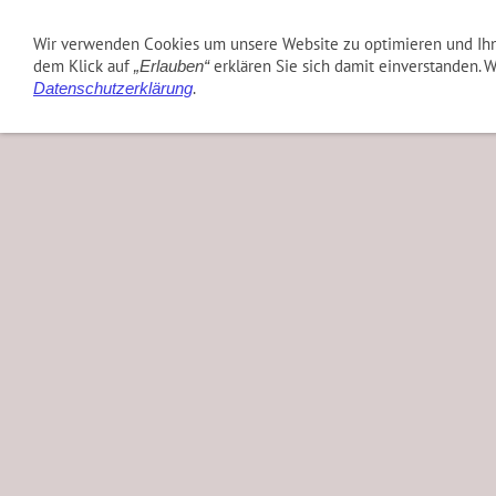
TVA Verein
TVA Sport
TVA Aktuell
TVA Ha
Wir verwenden Cookies um unsere Website zu optimieren und Ih
dem Klick auf
erklären Sie sich damit einverstanden. 
„Erlauben“
.
Datenschutzerklärung
Bilder 2025
Bilder 2024
Bilder 2023
Bilder 202