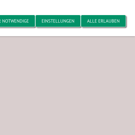
R NOTWENDIGE
EINSTELLUNGEN
ALLE ERLAUBEN
elände
Hobbyspieler
Bildarchiv 2003-2017