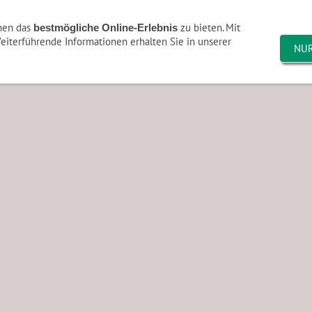
lle
TVA Sponsoring
Bilder
Sonstiges
nen das
zu bieten. Mit
bestmögliche Online-Erlebnis
Weiterführende Informationen erhalten Sie in unserer
NU
2
Bilder 2021
Bilder 2019
Bilder 2018
Vereinsg